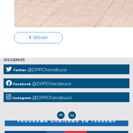
Volver
SÍGUENOS
@DPPChacabuco
Twitter
@DPPChacabuco
Facebook
@DPPChacabuco
Instagram