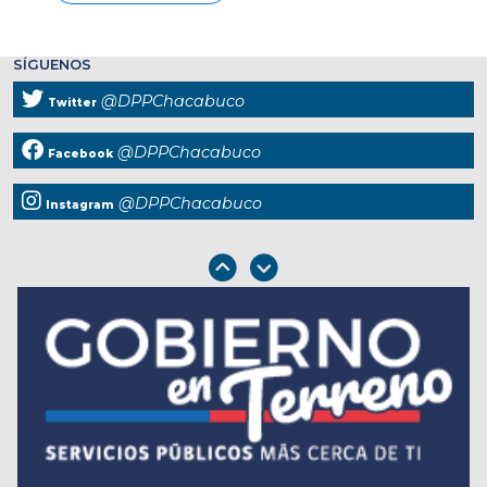
SÍGUENOS
@DPPChacabuco
Twitter
@DPPChacabuco
Facebook
@DPPChacabuco
Instagram